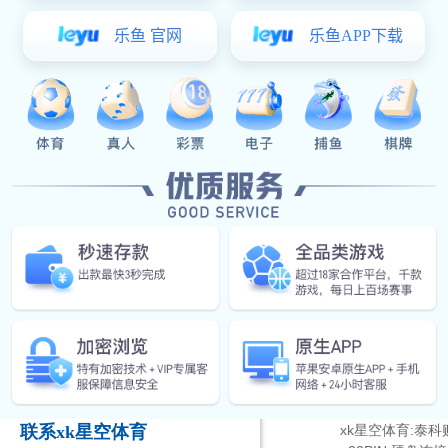
沉板RJ11&RJ45
xk星空体育:夹板式
器 7+15 22PIN
xk星空体育:普通插件
片接口插
RJ11&RJ45
xk星空体育:RJ45网络转接头
带变压器RJ45
xk星空体育:贴片7+1
USB 连接器
HDD连接器SATA
母座高5.0
HDMI 连接器
SATA 连接器
联系xk星空体育
xk星空体育:泰科贴