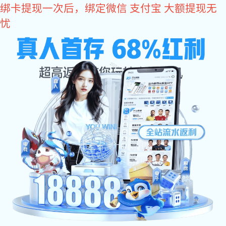
xk星空体育
19年行业供应商
可个性化定制及自主设计开发
xk星空体育: 网
xk星空体育: 关
xk星空
站xk星空体育
于xk星空体育
变压器