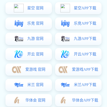
产品中心
SATA 连接器
电池连接器
xk星空体育:贴片RJ11&RJ45