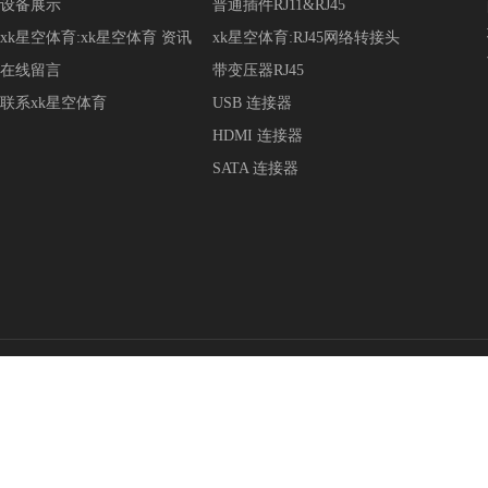
设备展示
普通插件RJ11&RJ45
xk星空体育:xk星空体育 资讯
xk星空体育:RJ45网络转接头
在线留言
带变压器RJ45
联系xk星空体育
USB 连接器
HDMI 连接器
SATA 连接器
版权所有 © 2026xk星空体育制造有限公司专业生产xk星空体育 、Rj
网站地图
|
xk星空体育: 您暂无新询盘信息！