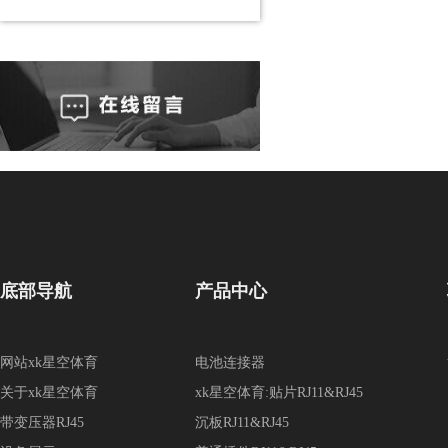
底部导航
产品中心
网站xk星空体育
电池连接器
关于xk星空体育
xk星空体育:贴片RJ11&RJ45
带变压器RJ45
沉板RJ11&RJ45