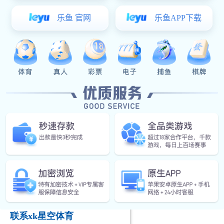
xk星空体育:沉板RJ11&RJ45
东莞网线插口厂家
型RJ45 8P4C
xk星空体育:普通插件
RJ11&RJ45
xk星空体育:RJ45网络转接头
带变压器RJ45
xk星空体育:18
USB 连接器
HDMI 连接器
SATA 连接器
联系xk星空体育