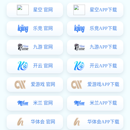
产品中心
WD-0103立插
电池连接器
贴片RJ11&RJ45